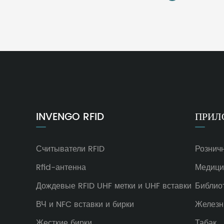
INVENGO RFID
ПРИЛ
Считыватели RFID
Рознич
Rfid-антенна
Медици
Дождевые RFID UHF метки и UHF вставки
Библио
ВЧ и NFC вставки и бирки
Железн
Жесткие бирки
Табак