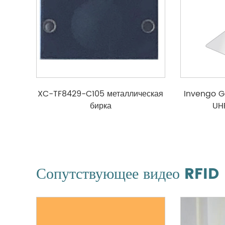
XC-TF8429-C105 металлическая
Invengo 
бирка
UH
Сопутствующее видео RFID