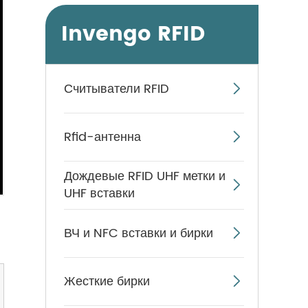
Invengo RFID
Считыватели RFID

Rfid-антенна

Дождевые RFID UHF метки и

UHF вставки
ВЧ и NFC вставки и бирки

Жесткие бирки
