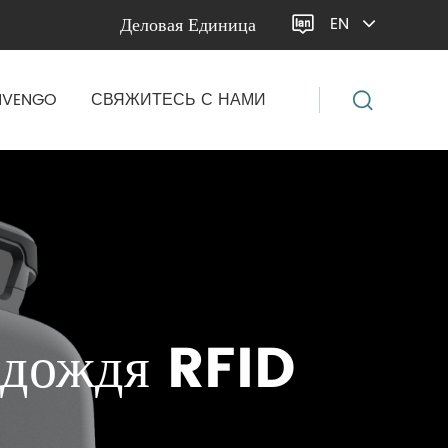
Деловая Единица
EN

NVENGO
СВЯЖИТЕСЬ С НАМИ
 дождя RFID