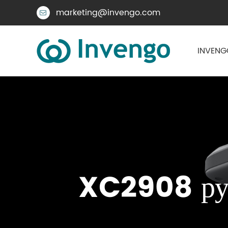
marketing@invengo.com

INVENG
XC2908 руч