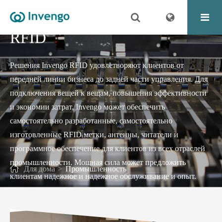
ПРИЛОЖЕНИЕ INVENGO
RFID
Решения Invengo RFID удовлетворяют клиентов от
передней линии бизнеса до задней части управления. Для
подключения вещей к вещам, повышения эффективности
и экономии затрат, Invengo может обеспечить
самостоятельно разработанные, самостоятельно
изготовленные RFID метки, антенны, читатели и
программное обеспечение для клиентов из всех отраслей
промышленности. Мощная сила может предложить
Для дома
Промышленность
клиентам надежное и надежное обслуживание и опыт.