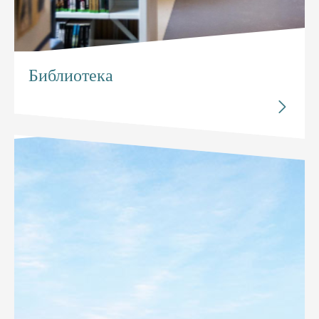
Библиотека
Исследуйте


Библиотека
Цифровое управление коллекциями экономит
рабочую силу и повышает эффективность работы и
точность. RFID общее решение является лучшим
способом запуска современной библиотеки.