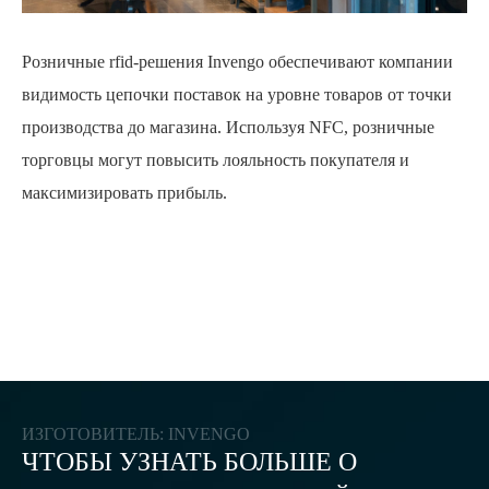
Розничные rfid-решения Invengo обеспечивают компании
In
видимость цепочки поставок на уровне товаров от точки
тр
производства до магазина. Используя NFC, розничные
об
торговцы могут повысить лояльность покупателя и
лю
максимизировать прибыль.
ко
бо
ИЗГОТОВИТЕЛЬ: INVENGO
ЧТОБЫ УЗНАТЬ БОЛЬШЕ О