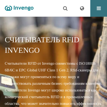
СЧИТЫВАТЕЛЬ RFID
INVENGO
Считыватели RFID от Invengo совместимы с ISO18000-
6B/6C и EPC Global UHF Class 1 Gen 2. Rfid-сканеры для
продажи могут применяться по всему миру и
соответствовать различным бизнес-требованиям клиентов.
Считыватели Invengo могут широко использоваться как
коммерческий считыватель RFID и в промышленных
областях, что может значительно повысить эффективность