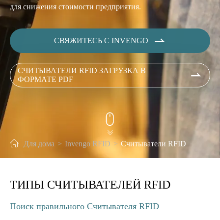
для снижения стоимости предприятия.

СВЯЖИТЕСЬ С INVENGO
СЧИТЫВАТЕЛИ RFID ЗАГРУЗКА В

ФОРМАТЕ PDF


Для дома
Invengo RFID
Считыватели RFID
ТИПЫ СЧИТЫВАТЕЛЕЙ RFID
Поиск правильного Считывателя RFID