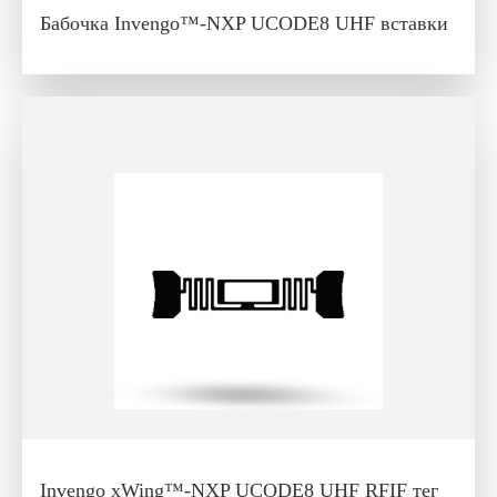
Бабочка Invengo™-NXP UCODE8 UHF вставки
Invengo xWing™-NXP UCODE8 UHF RFIF тег