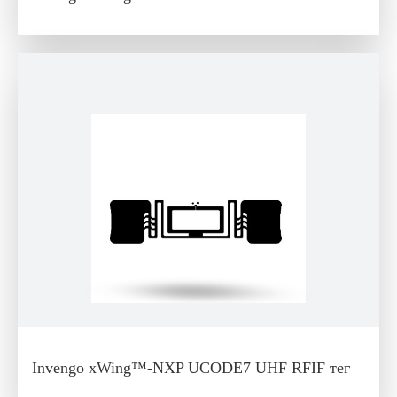
Invengo xWing™-NXP UCODE7 UHF RFIF тег