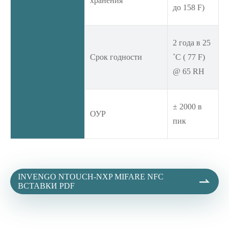
хранения
до 158 F)
2 года в 25
Срок годности
˚C ( 77 F)
@ 65 RH
± 2000 в
ОУР
пик
INVENGO NTOUCH-NXP MIFARE NFC

ВСТАВКИ PDF