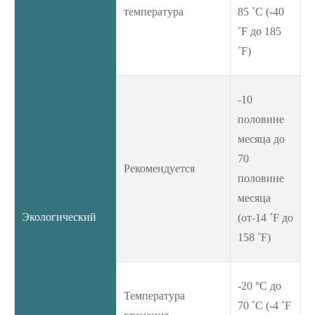
температура
85 ˚C (-40
˚F до 185
˚F)
-10
половине
месяца до
70
Рекомендуется
половине
месяца
Экологический
(от-14 ˚F до
158 ˚F)
-20 °C до
Температура
70 ˚C (-4 ˚F