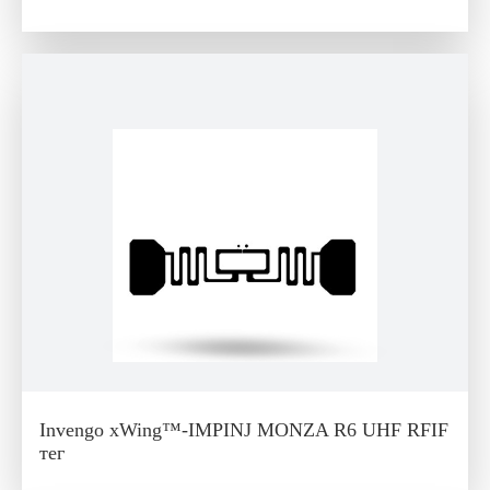
Invengo xWing™-IMPINJ MONZA R6 UHF RFIF
тег