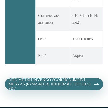
Статическое
<10 МПа (10 Н/
давление
мм2)
ОУР
± 2000 в пик
Клей
Акрил
RFID МЕТКИ INVENGO SCORPION-IMPINJ

MONZA5 (БУМАЖНАЯ ЛИЦЕВАЯ СТОРОНА)
PDF