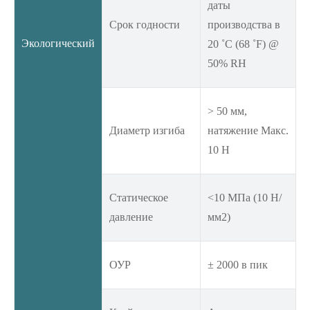
даты
Срок годности
производства в
Экологический
20 ˚C (68 ˚F) @
50% RH
> 50 мм,
Диаметр изгиба
натяжение Макс.
10 Н
Статическое
<10 МПа (10 Н/
давление
мм2)
ОУР
± 2000 в пик