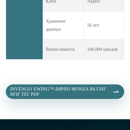
Клей
Акрил
Хранение
50 лет
данных
Выносливость
100,000 циклов
INVENGO XWING™-IMPINJ MONZA R6 UHF

RFIF ТЕГ PDF