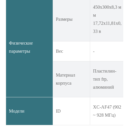
450x300x8,3 м
м
Размеры
17,72x11,81x0,
33 в
Физические
параметры
Вес
-
Пластилин-
Материал
тип frp,
корпуса
алюминий
XC-AF47 (902
Модели
ID
~ 928 МГц)