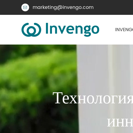
marketing@invengo.com

INVENG
Технология
инн