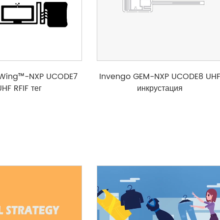
xWing™-NXP UCODE7
Invengo GEM-NXP UCODE8 UH
UHF RFIF тег
инкрустация