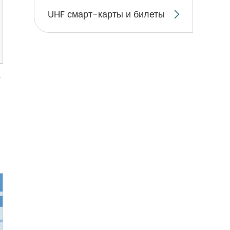
UHF смарт-карты и билеты

F