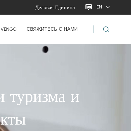
Деловая Единица
EN

NVENGO
СВЯЖИТЕСЬ С НАМИ
и туризма и
укты