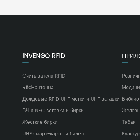
INVENGO RFID
ПРИЛ
Считыватели RFID
Рознич
Rfid-антенна
Медици
Дождевые RFID UHF метки и UHF вставки
Библио
ВЧ и NFC вставки и бирки
Железн
Жесткие бирки
Табак
UHF смарт-карты и билеты
Культур