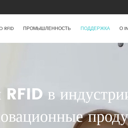
O RFID
ПРОМЫШЛЕННОСТЬ
ПОДДЕРЖКА
О I
 RFID в индустри
овационные прод