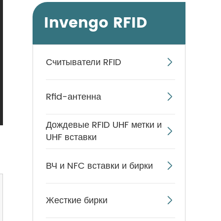
Invengo RFID
Считыватели RFID

Rfid-антенна

Дождевые RFID UHF метки и

UHF вставки
ВЧ и NFC вставки и бирки

Жесткие бирки
