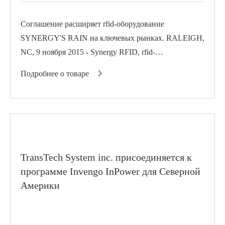
Соглашение расширяет rfid-оборудование
SYNERGY'S RAIN на ключевых рынках. RALEIGH,
NC, 9 ноября 2015 - Synergy RFID, rfid-
фокусированный дистрибьютор с добавленной
Подробнее о товаре

стоимостью, присоединяется к InPower программе
Invengo a...
TransTech System inc. присоединяется к
программе Invengo InPower для Северной
Америки