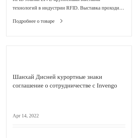
технологий в индустрии RFID. Выставка проходила
в Мандалай-Бей, Лас-Вегасе. Invengo
Подробнее о товаре

присутствовала на шоу как global l...
Шанхай Дисней курортные знаки
соглашение о сотрудничестве с Invengo
Apr 14, 2022