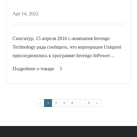
Apr 14, 2022
Сингапур, 15 апреля 2016 г.-компания Invengo
Technology рада сообщить, что корпорация Uniquest
присоединились к программе Invengo InPower
Channel в качестве авторизованного дистрибьютора
Подробнее о товаре

для Южной Кореи и Гонконга...
«
1
2
3
4
...
9
»